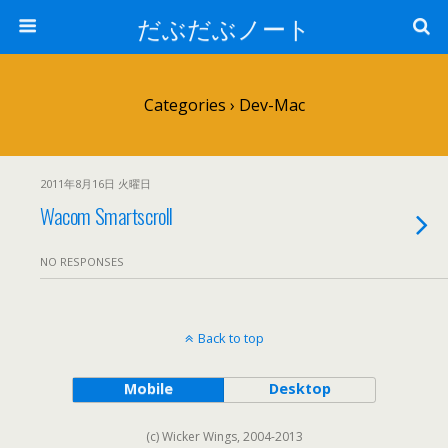
だぶだぶノート
Categories ›
Dev-Mac
2011年8月16日 火曜日
Wacom Smartscroll
NO RESPONSES
Back to top
Mobile
Desktop
(c) Wicker Wings, 2004-2013