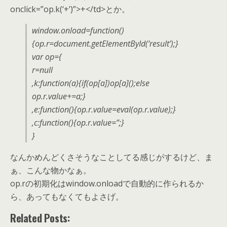
onclick=”op.k(‘+’)”>+</td>とか。
window.onload=function()
{op.r=document.getElementById(‘result’);}
var op={
r=null
,k:function(a){if(op[a])op[a]();else
op.r.value+=a;}
,e:function(){op.r.value=eval(op.r.value);}
,c:function(){op.r.value=”;}
}
なんかめんどくさそうなことしてる感じがするけど、ま
ぁ、こんな物かなぁ。
op.rの初期化はwindow.onloadで自動的に作られるか
ら、あってもなくてもよさげ。
Related Posts: