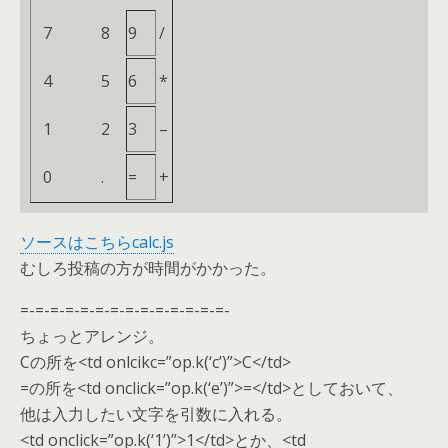
7
8
9
/
4
5
6
*
1
2
3
–
0
.
=
+
ソースはこちらcalc.js
むしろ投稿の方が時間がかかった。
=-=-=-=-=-=-=-=-=-=-=-=-=-=-
ちょっとアレンジ。
Cの所を<td onlcikc=”op.k(‘c’)”>C</td>
=の所を<td onclick=”op.k(‘e’)”>=</td>としておいて、
他は入力したい文字を引数に入れる。
<td onclick=”op.k(‘1’)”>1</td>とか、<td